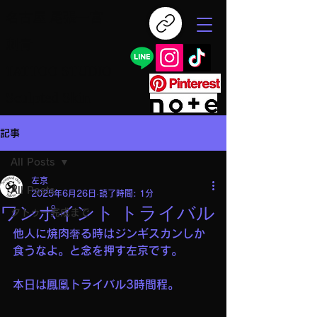
名古屋 尾張一宮
刺青
TATTOO STUDIO
Sculpted Skin
記事
All Posts
左京
All Posts
2025年6月26日
読了時間: 1分
ワンポイント トライバル
タトゥー完成まで
他人に焼肉奢る時はジンギスカンしか
食うなよ。と念を押す左京です。
本日は鳳凰トライバル3時間程。