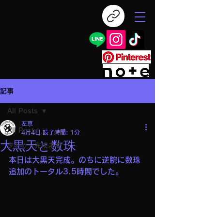
名古屋 尾張一宮
刺青
TATTOO STUDIO
Sculpted Skin
記事
All Posts
左京
All Posts
4月4日
読了時間: 1分
大黒天と数珠
タトゥー完成まで
本日は大黒天完成。のちに逆腕に数珠
追加のトータル3.5時間でした。