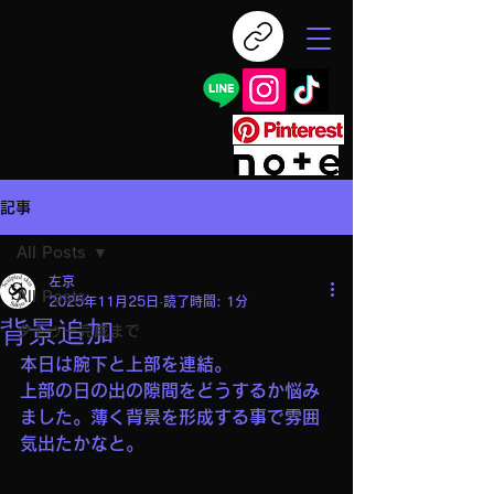
名古屋 尾張一宮
刺青
TATTOO STUDIO
Sculpted Skin
記事
All Posts
左京
All Posts
2025年11月25日
読了時間: 1分
背景追加
タトゥー完成まで
本日は腕下と上部を連結。
上部の日の出の隙間をどうするか悩み
ました。薄く背景を形成する事で雰囲
気出たかなと。