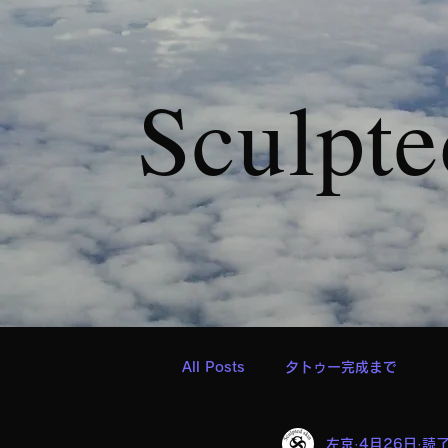
Sculpte
All Posts
タトゥー完成まで
左京
4月26日
読了