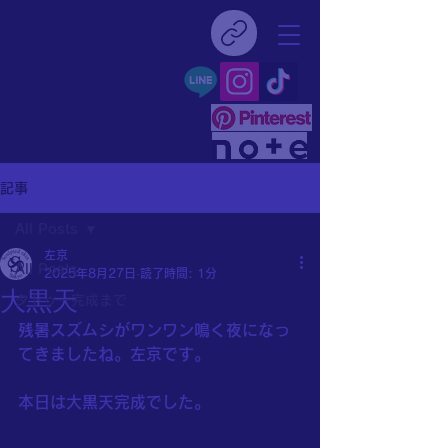
名古屋 尾張一宮
刺青
TATTOO STUDIO
Sculpted Skin
記事
All Posts
左京
All Posts
2025年8月27日
読了時間: 1分
大黒天
タトゥー完成まで
残暑スズムシがワンワン鳴く夜になっ
てきましたね。左京です。
本日は大黒天完成でした。