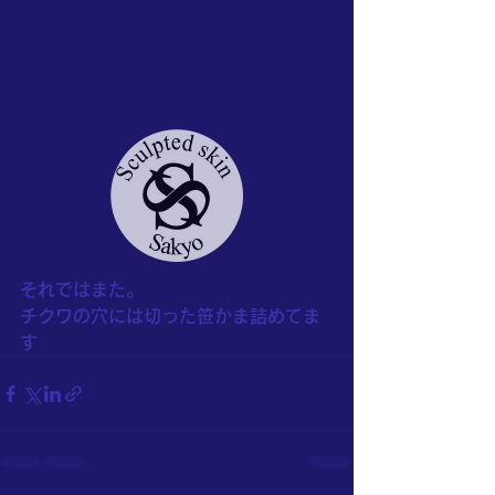
それではまた。
チクワの穴には切った笹かま詰めてま
す