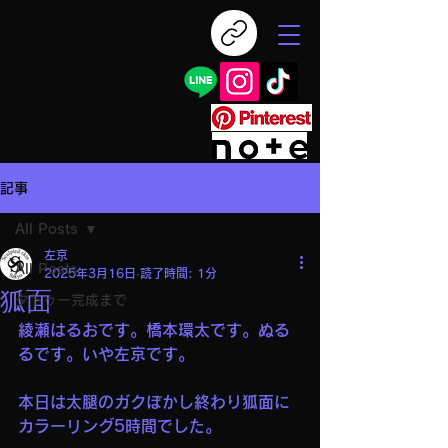
名古屋 尾張一宮
刺青
TATTOO STUDIO
Sculpted Skin
記事
All Posts
左京
All Posts
2025年3月16日
読了時間: 1分
狐面
タトゥー完成まで
綾瀬はるおです。橋本環太です。ぬる
るです。いや左京です。
本日は太腿のガクぼかし終わり狐面に
カラーリング5時間でした。