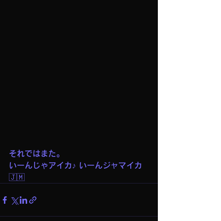
それではまた。
いーんじゃアイカ♪ いーんジャマイカ
🇯🇲