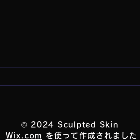
入れ墨 でも すみ でもない/名
5時
古屋タトゥー 一宮タトゥ
タト
ー タトゥースタジオ タト
刺青
ゥーショップ 刺青 和彫
© 2024 Sculpted Skin
り 彫師 龍
Wix.com
を使って作成されました