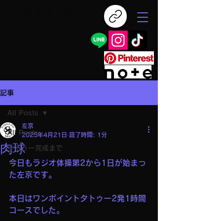
名古屋 尾張一宮
刺青
TATTOO STUDIO
Sculpted Skin
記事
All Posts
左京
All Posts
2025年4月21日
読了時間: 1分
肉球
タトゥー完成まで
今日もラジオ体操第2から1日が始まっ
た左京です。
本日はワンポイントタトゥー2発1時間
コースでした。